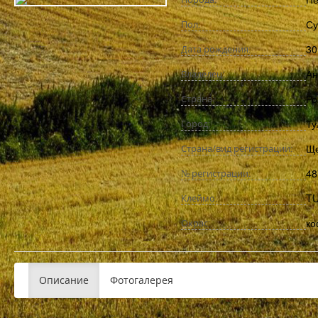
Су
Пол:
30
Дата рождения:
Ан
Владелец:
Ро
Страна:
Ту
Город:
Ще
Страна/вид регистрации:
48
№ регистрации:
TU
Клеймо:
ко
Окрас:
Описание
Фотогалерея