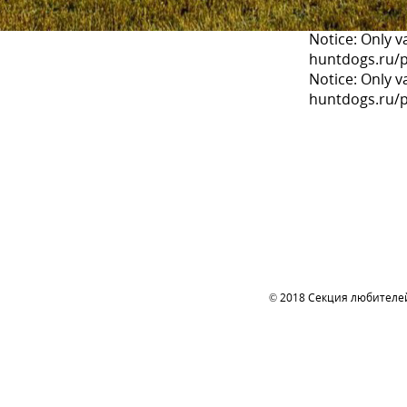
Notice: Only 
СЕКЦИЯ
huntdogs.ru/p
Notice: Only 
huntdogs.ru/p
Документы
Члены секции
ЛИЧНЫЙ
Бюро секции
Структура секции
Вступить в секцию
Вход
Анкета добавления собаки
Регистрация
Только участники
ко всем материал
© 2018 Секция любителе